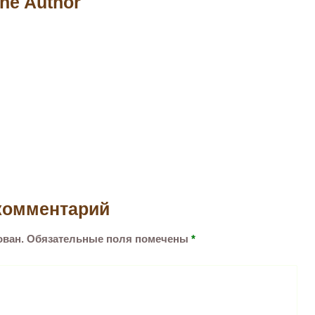
he Author
комментарий
ован.
Обязательные поля помечены
*