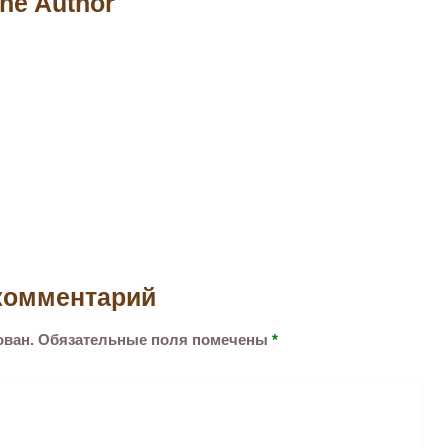
he Author
комментарий
ован.
Обязательные поля помечены
*