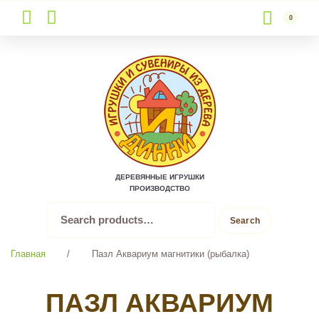
0
Skip
to
content
ДЕРЕВЯННЫЕ ИГРУШКИ
ПРОИЗВОДСТВО
Search
Search
for:
Главная
/
Пазл Аквариум магнитики (рыбалка)
ПАЗЛ АКВАРИУМ