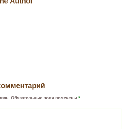
he Author
комментарий
ован.
Обязательные поля помечены
*