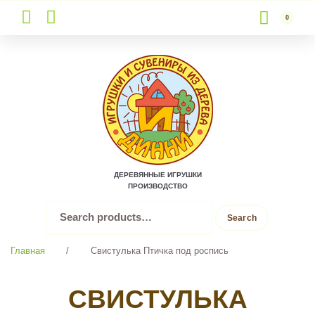
0
Skip
to
content
ДЕРЕВЯННЫЕ ИГРУШКИ
ПРОИЗВОДСТВО
Search
Search
for:
Главная
/
Свистулька Птичка под роспись
СВИСТУЛЬКА