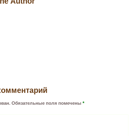
he Author
комментарий
ован.
Обязательные поля помечены
*