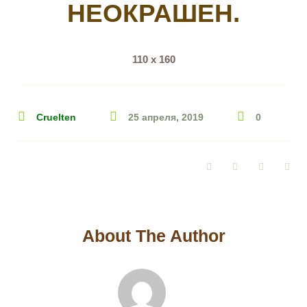
НЕОКРАШЕН.
110 х 160
Cruelten
25 апреля, 2019
0
Facebook
Twitter
Google+
Pin
About The Author