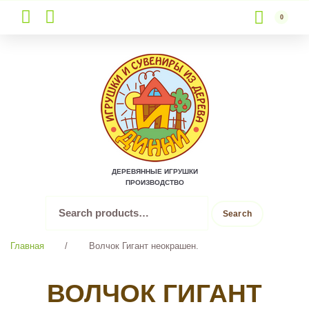
0
Skip
to
content
ДЕРЕВЯННЫЕ ИГРУШКИ
ПРОИЗВОДСТВО
Search
Search
for:
Главная
/
Волчок Гигант неокрашен.
ВОЛЧОК ГИГАНТ