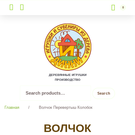
0
Skip
to
content
ДЕРЕВЯННЫЕ ИГРУШКИ
ПРОИЗВОДСТВО
Search
Search
for:
Главная
/
Волчок Перевертыш Колобок
ВОЛЧОК